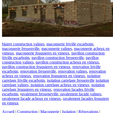
blairet construction valines
,
maçonnerie friville escarbotin
,
maçonnerie fressenville
,
maçonnerie valines
,
maçonnerie acheux en
vimeux
,
maçonnerie feuquieres en vimeux
,
pavillon construction
friville escarbotin
,
pavillon construction fressenville
,
pavillon
construction valines
,
pavillon construction acheux en vimeux
,
pavillon construction feuquieres en vimeux
,
renovation friville
escarbotin,
renovation fressenville
,
renovation valines
,
renovation
acheux en vimeux
,
renovation feuquieres en vimeux
,
isolation
carrelage friville escarbotin
,
isolation carrelage fressenville
isolation
carrelage valines,
isolation carrelage acheux en vimeux,
isolation
carrelage feuquieres en vimeux
,
renovation façades friville
escarbotin
, r
avalement fresseneville
,
ravalement façade valines
,
ravalement facade acheux en vimeux
,
ravalement facades feuquiere
en vimeux
Accueil
|
Construction
|
Maçonnerie
|
Isolation
|
Rénovations
|