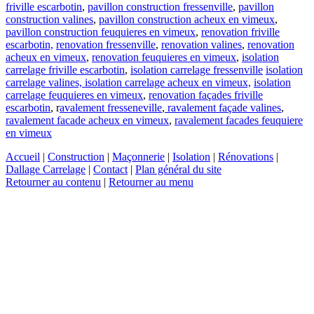
friville escarbotin
,
pavillon construction fressenville
,
pavillon
construction valines
,
pavillon construction acheux en vimeux
,
pavillon construction feuquieres en vimeux
,
renovation friville
escarbotin,
renovation fressenville
,
renovation valines
,
renovation
acheux en vimeux
,
renovation feuquieres en vimeux
,
isolation
carrelage friville escarbotin
,
isolation carrelage fressenville
isolation
carrelage valines,
isolation carrelage acheux en vimeux,
isolation
carrelage feuquieres en vimeux
,
renovation façades friville
escarbotin
, r
avalement fresseneville
,
ravalement façade valines
,
ravalement facade acheux en vimeux
,
ravalement facades feuquiere
en vimeux
Accueil
|
Construction
|
Maçonnerie
|
Isolation
|
Rénovations
|
Dallage Carrelage
|
Contact
|
Plan général du site
Retourner au contenu
|
Retourner au menu